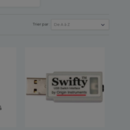
Trier par :
De A à Z