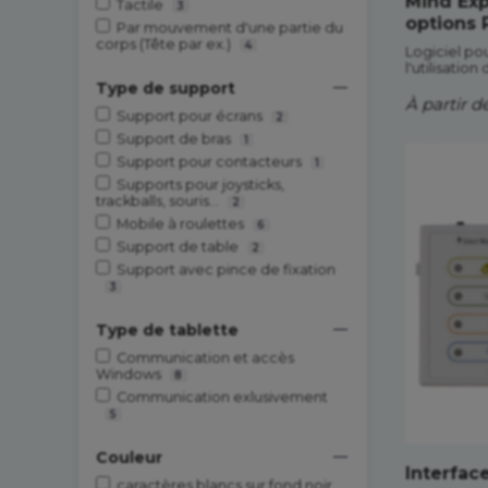
Mind Exp
Tactile
3
options
Par mouvement d'une partie du
corps (Tête par ex.)
4
Logiciel pou
l'utilisatio
Type de support
À partir d
Support pour écrans
2
Support de bras
1
Support pour contacteurs
1
Supports pour joysticks,
trackballs, souris...
2
Mobile à roulettes
6
Support de table
2
Support avec pince de fixation
3
Type de tablette
Communication et accès
Windows
8
Communication exlusivement
5
Couleur
Interfac
caractères blancs sur fond noir