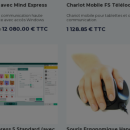
6 avec Mind Express
Chariot Mobile FS Télélo
e communication haute
Chariot mobile pour tablettes et o
e avec accès Windows
communication.
12 080.00 € TTC
1 128.85 € TTC
e
ress 5 Standard (avec
Souris Ergonomique Ha