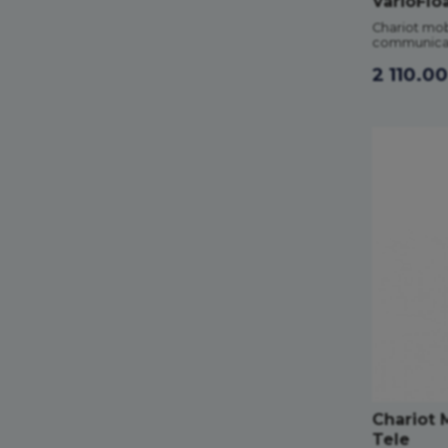
VarioFlo
Chariot mob
communicat
2 110.0
Chariot 
Tele