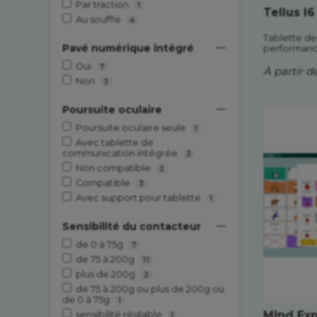
Par traction
1
Tellus I
Au souffle
4
Tablette d
Pavé numérique intégré
performanc
Oui
7
À partir d
Non
3
Poursuite oculaire
Poursuite oculaire seule
1
Avec tablette de
communication intégrée
3
Non compatible
2
Compatible
3
Avec support pour tablette
1
Sensibilité du contacteur
de 0 à 75g
7
de 75 à 200g
11
plus de 200g
2
de 75 à 200g ou plus de 200g ou
de 0 à 75g
1
Mind Exp
sensibilité réglable
1