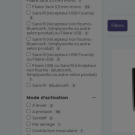
Filaire Jack 3,5 mm mono
1
Filaire Jack 3,5 mm mono
25
Sans fil (récepteur USB Fournis)
3
Sans fil (récepteur non fournis -
Filtres
Bluetooth, Simplyworks ou autre
selon produit) ou Filaire USB
2
Sans fil (récepteur non fournis -
Bluetooth, Simplyworks ou autre
selon produit)
5
Sans fil (récepteur USB Fournis)
ou Filaire USB
2
Filaire USB ou Sans fil (récepteur
non fournis - Bluetooth,
Simplyworks ou autre selon produit)
1
Sans fil - Bluetooth
3
Mode d'activation
A levier
2
A pression
18
Sensitif
2
Par serrage
1
Contraction musculaire
1