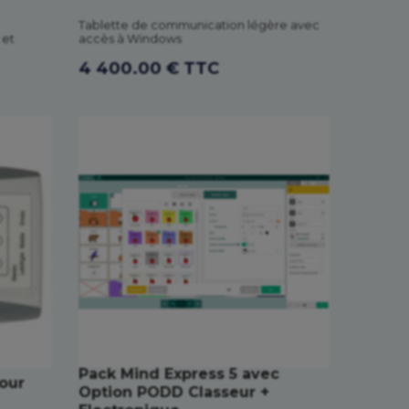
Tablette de communication légère avec
 et
accès à Windows
4 400.00 € TTC
Pack Mind Express 5 avec
our
Option PODD Classeur +