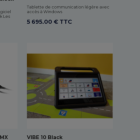
Tablette de communication légère avec
iciel
accès à Windows
k Les
5 695.00 € TTC
 MX
VIBE 10 Black