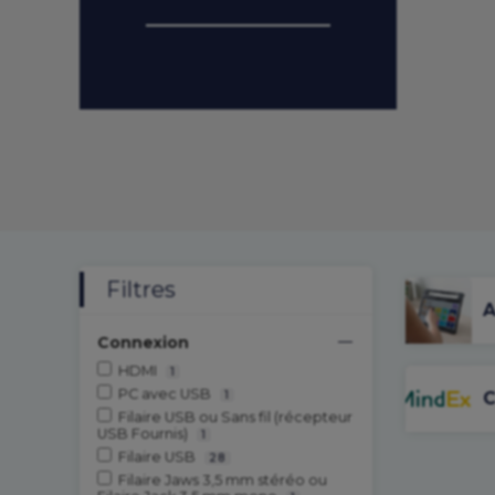
Filtres
A
Connexion
HDMI
1
PC avec USB
1
C
Filaire USB ou Sans fil (récepteur
USB Fournis)
1
Filaire USB
28
Filaire Jaws 3,5 mm stéréo ou