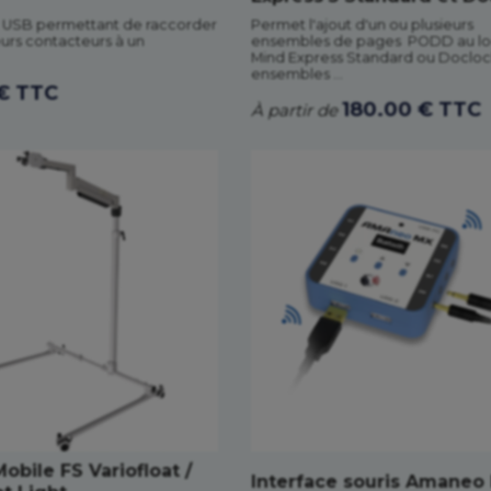
 USB permettant de raccorder
Permet l'ajout d'un ou plusieurs
eurs contacteurs à un
ensembles de pages PODD au log
Mind Express Standard ou Docloc
ensembles ...
€ TTC
180.00 € TTC
À partir de
obile FS Variofloat /
Interface souris Amaneo