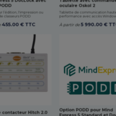
ress 5 DocLock avec
Tablette avec command
 PODD
oculaire Oskol 2
r l’édition, l'impression ou
Tablette de communication haut
n de classeurs PODD
performance avec accès Windo
455.00 € TTC
5 990.00 € T
e
À partir de
Option PODD pour Mind
e contacteur Hitch 2.0
Express 5 Standard et Do