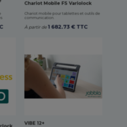
e
Chariot Mobile FS Variolock
e
Chariot mobile pour tablettes et outils de
ws
communication.
TC
1 682.73 € TTC
À partir de
VIBE 12+
clock