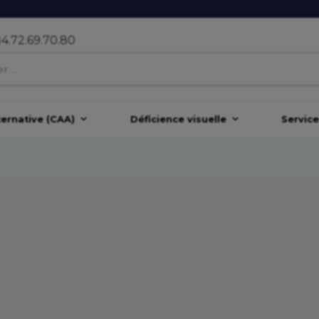
)4.72.69.70.80
ernative (CAA)
Déficience visuelle
Servic