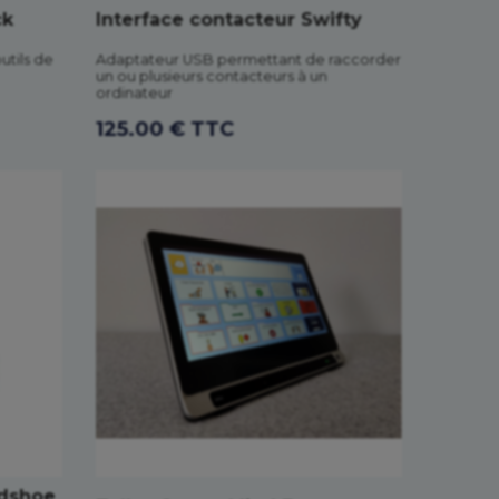
ck
Interface contacteur Swifty
utils de
Adaptateur USB permettant de raccorder
un ou plusieurs contacteurs à un
ordinateur
125.00 € TTC
ndshoe