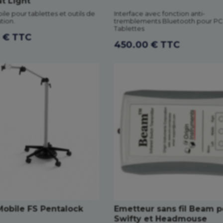
at Light
ile pour tablettes et outils de
Interface avec fonction anti-
ion.
tremblements Bluetooth pour PC
Tablettes
0 € TTC
450.00 € TTC
Mobile FS Pentalock
Emetteur sans fil Beam p
Swifty et Headmouse