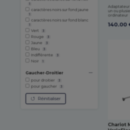
1
Adaptateur
caractères noirs sur fond jaune
un ou plusi
1
ordinateur
caractères noirs sur fond blanc
140.00 
1
Vert
3
Rouge
3
Jaune
3
Bleu
3
Indifférente
3
Noir
1
Gaucher-Droitier
pour droitier
3
pour gaucher
3
Réinitialiser
Chariot M