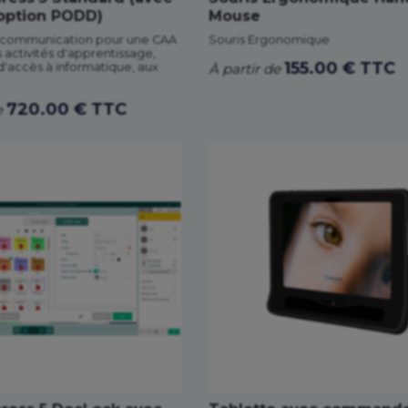
option PODD)
Mouse
e communication pour une CAA
Souris Ergonomique
 activités d'apprentissage,
155.00 € TTC
 d'accès à informatique, aux
À partir de
720.00 € TTC
e