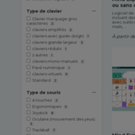
ou sans 
Type de clavier
Logiciel d
incluant des
Clavier marquage gros
avec outils
caractères
2
mails, ...
claviers simplifiés
2
À partir d
claviers avec guide-doigts
1
claviers grande largeur
3
claviers réduits
1
z autres
1
claviers mono-manuels
2
Pavé numérique
1
claviers virtuels
9
Standard
2
Type de souris
A touches
2
Ergonomiques
5
Joystick
8
Oculaire (mouvement des yeux)
3
Trackball
7