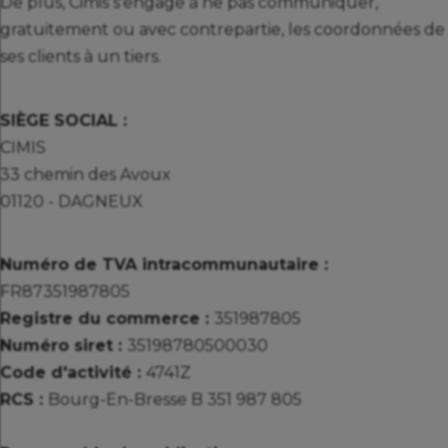
De plus, Cimis s'engage à ne pas communiquer,
gratuitement ou avec contrepartie, les coordonnées de
ses clients à un tiers.
SIÈGE SOCIAL :
CIMIS
33 chemin des Avoux
01120 - DAGNEUX
Numéro de TVA intracommunautaire :
FR87351987805
Registre du commerce :
351987805
Numéro siret :
35198780500030
Code d'activité :
4741Z
RCS :
Bourg-En-Bresse B 351 987 805