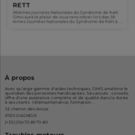
RETT
36ièmes journées Nationales du Syndrome de Rett
Cimis aura le plaisir de vous rencontrer lors des 36
ièmes Journées Nationales du Syndrome de Rett à ...
À propos
Avec sa large gamme d'aides techniques, CIMIS améliore le
quotidien des personnes handicapées. Ses atouts : conseils,
offre d'une assistance complète et de qualité dans la durée
à ses clients : télémaintenance, formation...
33 chemin des Avoux
01120 DAGNEUX
(+33) (0)4.72.69.70.80
Troubles moteurs