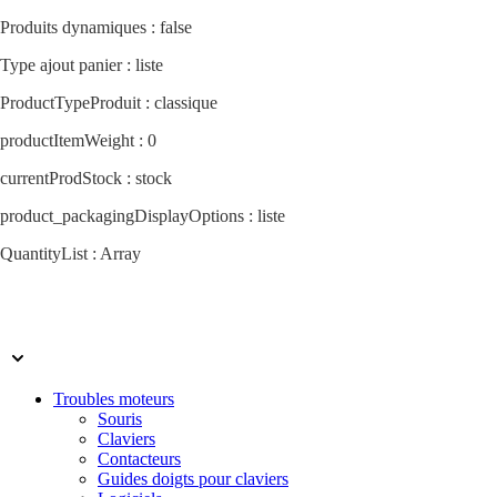
Produits dynamiques : false
Type ajout panier : liste
(+33) (0)4.72.69.70.80
ProductTypeProduit : classique
Mon compte
productItemWeight : 0
0
Mon panier
currentProdStock : stock
product_packagingDisplayOptions : liste
QuantityList : Array
Troubles moteurs
Souris
Claviers
Contacteurs
Guides doigts pour claviers