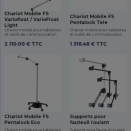
Chariot Mobile FS
Chariot Mobile FS
Variofloat / VarioFloat
Pentalock Tele
Light
Chariot mobile pour tablettes
Chariot mobile pour tablettes
et outils de communication.
et outils de communication.
2 110.00 € TTC
1 318.48 € TTC
Chariot Mobile FS
Supports pour
Pentalock Eco
fauteuil roulant
Chariot mobile pour tablettes
Support pour fauteuil roulant