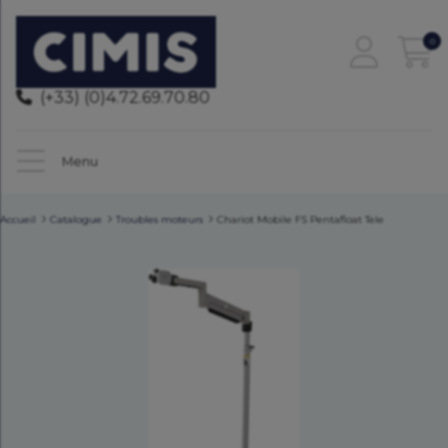
0
(+33) (0)4.72.69.70.80
Menu
Accueil
Catalogue
Troubles moteurs
Chariot Mobile FS Pentafloat Tele