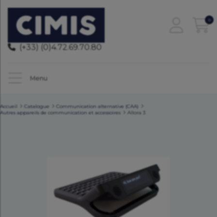
0
(+33) (0)4.72.69.70.80
Menu
Accueil
Catalogue
Communication alternative (CAA)
Autres appareils de communication et accessoires
Allora 3