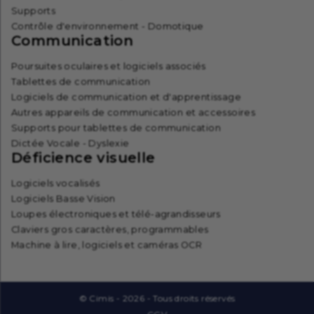
Supports
Contrôle d'environnement - Domotique
Communication
Poursuites oculaires et logiciels associés
Tablettes de communication
Logiciels de communication et d'apprentissage
Autres appareils de communication et accessoires
Supports pour tablettes de communication
Dictée Vocale - Dyslexie
Déficience visuelle
Logiciels vocalisés
Logiciels Basse Vision
Loupes électroniques et télé-agrandisseurs
Claviers gros caractères, programmables
Machine à lire, logiciels et caméras OCR
© Cimis - 2026 - Tous droits réservés