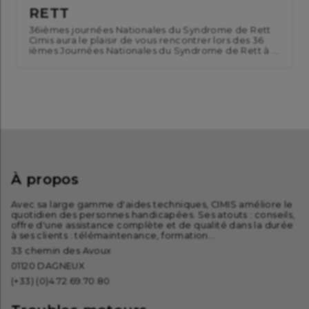
RETT
36ièmes journées Nationales du Syndrome de Rett
Cimis aura le plaisir de vous rencontrer lors des 36
ièmes Journées Nationales du Syndrome de Rett à ...
À propos
Avec sa large gamme d'aides techniques, CIMIS améliore le
quotidien des personnes handicapées. Ses atouts : conseils,
offre d'une assistance complète et de qualité dans la durée
à ses clients : télémaintenance, formation...
33 chemin des Avoux
01120 DAGNEUX
(+33) (0)4.72.69.70.80