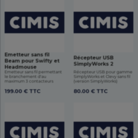
Emetteur sans fil
Récepteur USB
Beam pour Swifty et
SimplyWorks 2
Headmouse
Emetteur sans fil permettant
Récepteur USB pour gamme
le branchement d'au
SimplyWorks et Clevy sans fil
maximum 3 contacteurs
(version SimplyWorks)
199.00 € TTC
80.00 € TTC