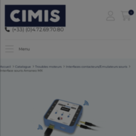
0
(+33) (0)4.72.69.70.80
Menu
Accueil
Catalogue
Troubles moteurs
Interfaces contacteurs/Emulateurs souris
Interface souris Amaneo MX