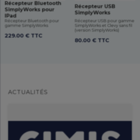
Récepteur Bluetooth
Récepteur USB
SimplyWorks pour
SimplyWorks
IPad
Récepteur Bluetooth pour
Récepteur USB pour gamme
gamme SimplyWorks
SimplyWorks et Clevy sans fil
(version SimplyWorks)
229.00 € TTC
80.00 € TTC
ACTUALITÉS