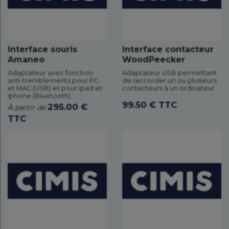
Interface souris
Interface contacteur
Amaneo
WoodPeecker
Adaptateur avec fonction
Adaptateur USB permettant
anti-tremblements pour PC
de raccorder un ou plusieurs
et MAC (USB) et pour Ipad et
contacteurs à un ordinateur
Iphone (Bluetooth)
99.50 € TTC
295.00 €
À partir de
TTC